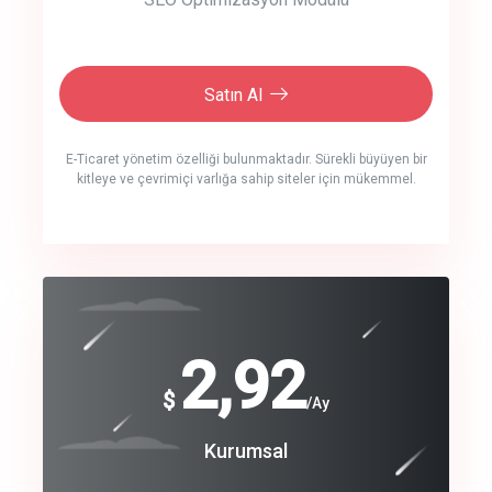
Satın Al
E-Ticaret yönetim özelliği bulunmaktadır. Sürekli büyüyen bir
kitleye ve çevrimiçi varlığa sahip siteler için mükemmel.
crm auto cync
click to call back
240
2,92
$
$
/year
/Ay
track energy costs
Coroprate
Kurumsal
predictive dialing