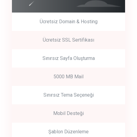
Ücretsiz Domain & Hosting
Get Started
Ücretsiz SSL Sertifikası
Start by trying our service for 30 days free trial no credit card
required.
Sınırsız Sayfa Oluşturma
5000 MB Mail
Sınırsız Tema Seçeneği
Mobil Desteği
Şablon Düzenleme