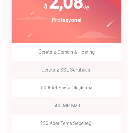
180
2,08
$
$
/year
/Ay
track energy costs
Start Up
Profesyonel
predictive dialing
Ücretsiz Domain & Hosting
Get Started
Ücretsiz SSL Sertifikası
Start by trying our service for 30 days free trial no credit card
required.
50 Adet Sayfa Oluşturma
500 MB Mail
250 Adet Tema Seçeneği