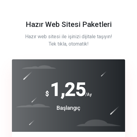
Hazır Web Sitesi Paketleri
Hazır web sitesi ile işinizi dijitale taşıyın!
Tek tıkla, otomatik!
Free
1,25
$
/Ay
Basic
Başlangıç