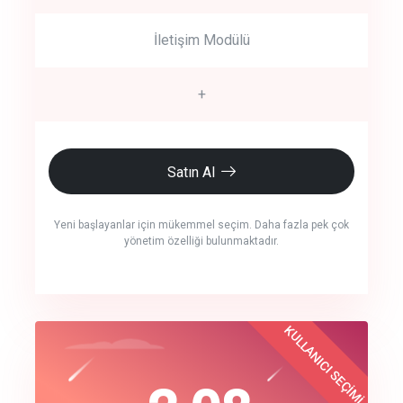
İletişim Modülü
+
Satın Al
Yeni başlayanlar için mükemmel seçim. Daha fazla pek çok
yönetim özelliği bulunmaktadır.
crm auto cync
KULLANICI SEÇİMİ
Best Choice
click to call back